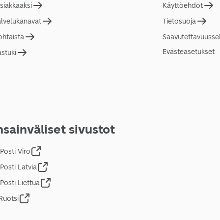
asiakkaaksi
Käyttöehdot
alvelukanavat
Tietosuoja
ohtaista
Saavutettavuusse
Evästeasetukset
astuki
sainväliset sivustot
Posti Viro
Posti Latvia
Posti Liettua
Ruotsi