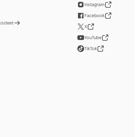
Instagram
Facebook
losteet
X
YouTube
TikTok