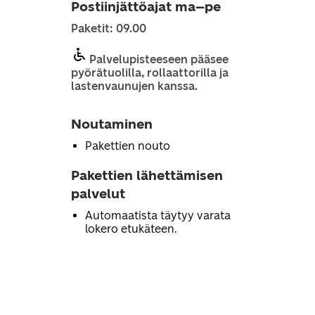
Postiinjättöajat ma–pe
Paketit: 09.00
Palvelupisteeseen pääsee
pyörätuolilla, rollaattorilla ja
lastenvaunujen kanssa.
Noutaminen
Pakettien nouto
Pakettien lähettämisen
palvelut
Automaatista täytyy varata
lokero etukäteen.