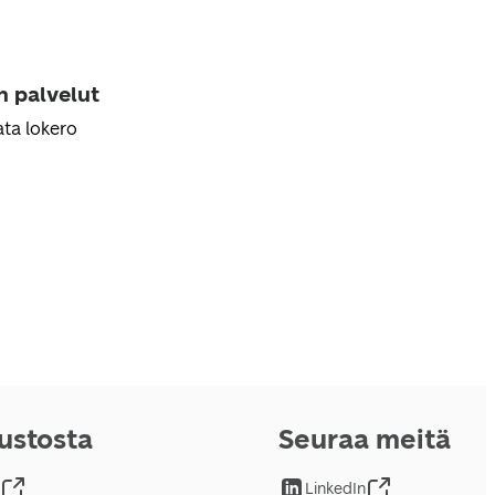
n palvelut
ta lokero
vustosta
Seuraa meitä
LinkedIn