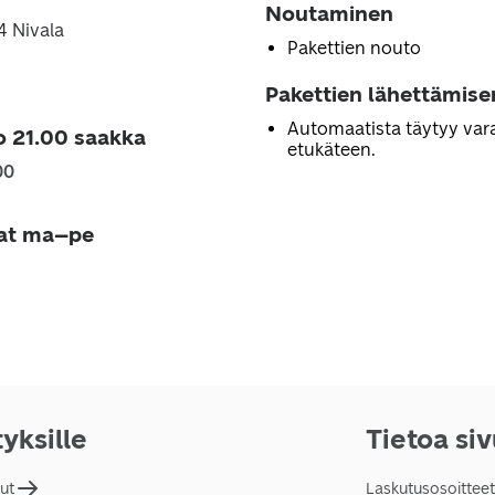
Noutaminen
4 Nivala
Pakettien nouto
Pakettien lähettämise
Automaatista täytyy vara
o 21.00 saakka
etukäteen.
00
jat ma–pe
tyksille
Tietoa si
lut
Laskutusosoitteet