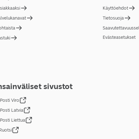
asiakkaaksi
Käyttöehdot
alvelukanavat
Tietosuoja
ohtaista
Saavutettavuusse
Evästeasetukset
astuki
sainväliset sivustot
Posti Viro
Posti Latvia
Posti Liettua
Ruotsi