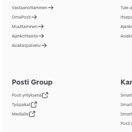
Vastaanottaminen
Tule 
OmaPosti
Itsep
Muuttaminen
Ajank
Ajankohtaista
Asiak
Asiakaspalvelu
Posti Group
Kan
Posti yrityksenä
Smart
Työpaikat
Smart
Medialle
Smart
Posti 