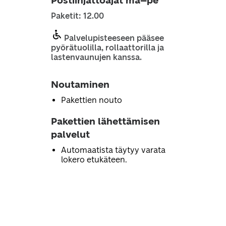
Postiinjättöajat ma–pe
Paketit: 12.00
Palvelupisteeseen pääsee
pyörätuolilla, rollaattorilla ja
lastenvaunujen kanssa.
Noutaminen
Pakettien nouto
Pakettien lähettämisen
palvelut
Automaatista täytyy varata
lokero etukäteen.