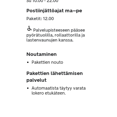
Su 10.00 - 22.00
Postiinjättöajat ma–pe
Paketit: 12.00
Palvelupisteeseen pääsee
pyörätuolilla, rollaattorilla ja
lastenvaunujen kanssa.
Noutaminen
Pakettien nouto
Pakettien lähettämisen
palvelut
Automaatista täytyy varata
lokero etukäteen.