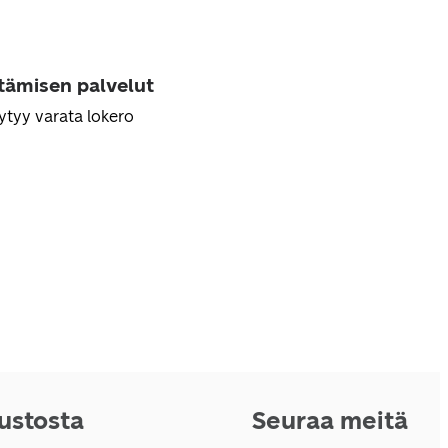
ttämisen palvelut
ytyy varata lokero
vustosta
Seuraa meitä