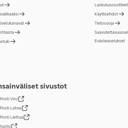
lut
Laskutusosoitteet
asiakkaaksi
Käyttöehdot
alvelukanavat
Tietosuoja
ohtaista
Saavutettavuusse
Evästeasetukset
astuki
sainväliset sivustot
Posti Viro
Posti Latvia
Posti Liettua
Ruotsi