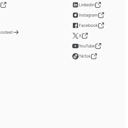
LinkedIn
Instagram
Facebook
losteet
X
YouTube
TikTok