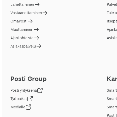
Lähettäminen
Palve
Vastaanottaminen
Tule 
OmaPosti
Itsep
Muuttaminen
Ajank
Ajankohtaista
Asiak
Asiakaspalvelu
Posti Group
Kan
Posti yrityksenä
Smart
Työpaikat
Smart
Medialle
Smart
Posti 