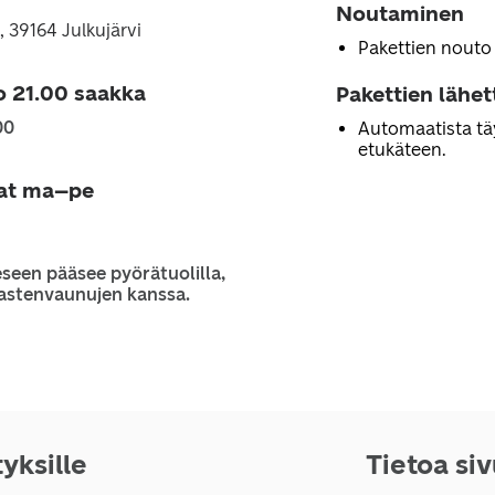
Noutaminen
 39164 Julkujärvi
Pakettien nouto
o 21.00 saakka
Pakettien lähe
00
Automaatista tä
etukäteen.
jat ma–pe
seen pääsee pyörätuolilla,
 lastenvaunujen kanssa.
tyksille
Tietoa si