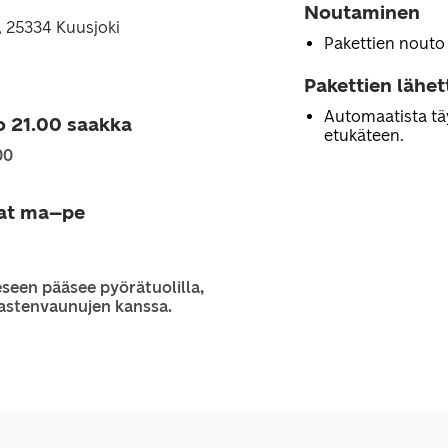
Noutaminen
, 25334 Kuusjoki
Pakettien nouto
Pakettien lähe
Automaatista tä
o 21.00 saakka
etukäteen.
00
jat ma–pe
seen pääsee pyörätuolilla,
 lastenvaunujen kanssa.