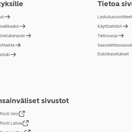
tyksille
Tietoa si
lut
Laskutusosoitteet
asiakkaaksi
Käyttöehdot
alvelukanavat
Tietosuoja
ohtaista
Saavutettavuusse
Evästeasetukset
astuki
sainväliset sivustot
Posti Viro
Posti Latvia