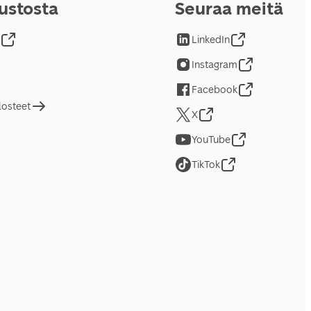
vustosta
Seuraa meitä
LinkedIn
Instagram
Facebook
losteet
X
YouTube
TikTok