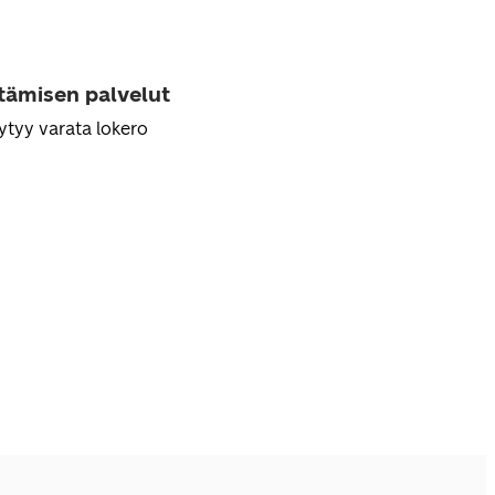
ttämisen palvelut
ytyy varata lokero