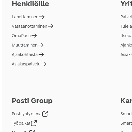
Henkilöille
Yri
Lähettäminen
Palve
Vastaanottaminen
Tule 
OmaPosti
Itsep
Muuttaminen
Ajank
Ajankohtaista
Asiak
Asiakaspalvelu
Posti Group
Kan
Posti yrityksenä
Smart
Työpaikat
Smart