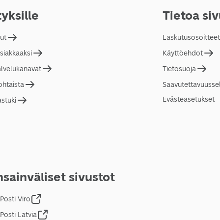
tyksille
Tietoa si
lut
Laskutusosoitteet
asiakkaaksi
Käyttöehdot
alvelukanavat
Tietosuoja
ohtaista
Saavutettavuusse
Evästeasetukset
astuki
sainväliset sivustot
Posti Viro
Posti Latvia