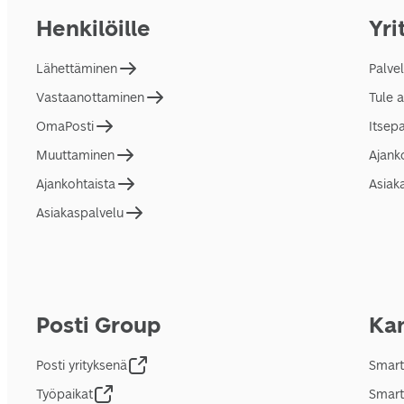
Henkilöille
Yri
Lähettäminen
Palve
Vastaanottaminen
Tule 
OmaPosti
Itsep
Muuttaminen
Ajank
Ajankohtaista
Asiak
Asiakaspalvelu
Posti Group
Kan
Posti yrityksenä
Smart
Työpaikat
Smart