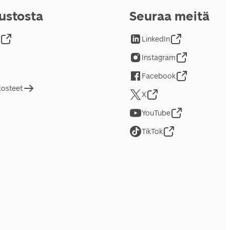
vustosta
Seuraa meitä
LinkedIn
Instagram
Facebook
losteet
X
YouTube
TikTok