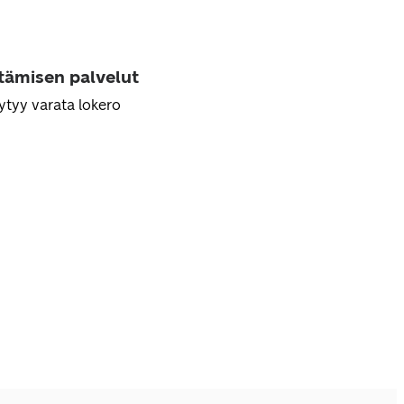
ttämisen palvelut
ytyy varata lokero