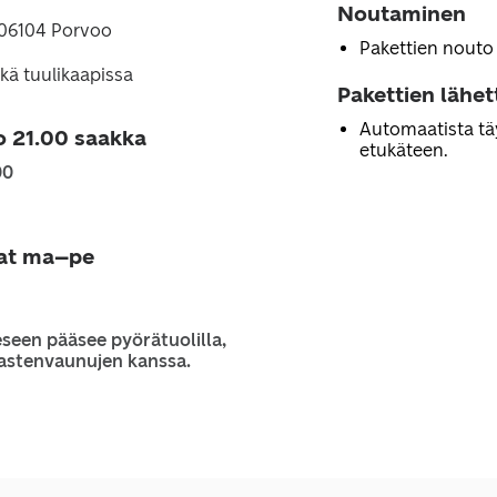
Noutaminen
 06104 Porvoo
Pakettien nouto
kä tuulikaapissa
Pakettien lähe
Automaatista tä
o 21.00 saakka
etukäteen.
00
jat ma–pe
seen pääsee pyörätuolilla,
 lastenvaunujen kanssa.