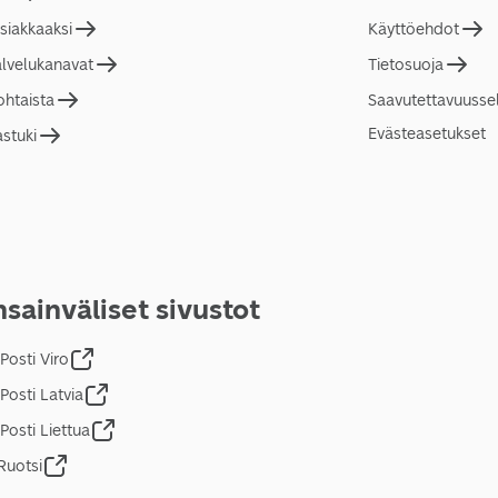
asiakkaaksi
Käyttöehdot
alvelukanavat
Tietosuoja
ohtaista
Saavutettavuusse
Evästeasetukset
astuki
sainväliset sivustot
Posti Viro
Posti Latvia
Posti Liettua
Ruotsi