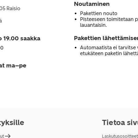
Noutaminen
205 Raisio
Pakettien nouto
Pisteeseen toimitetaan 
ä
lauantaisin.
Pakettien lähettämise
o 19.00 saakka
Automaatista ei tarvitse 
00
etukäteen paketin lähett
jat ma–pe
tyksille
Tietoa si
lut
Laskutusosoitteet