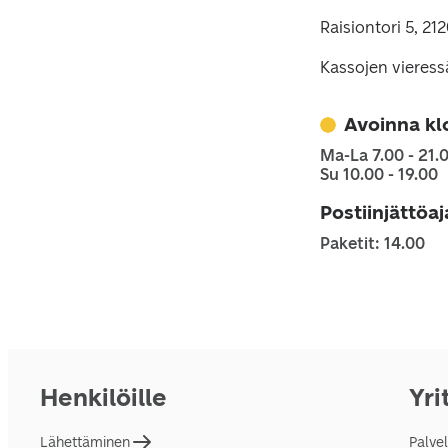
Raisiontori 5, 21
Kassojen vieress
Avoinna kl
Ma-La 7.00 - 21.
Su 10.00 - 19.00
Postiinjättöa
Paketit: 14.00
Henkilöille
Yri
Lähettäminen
Palve