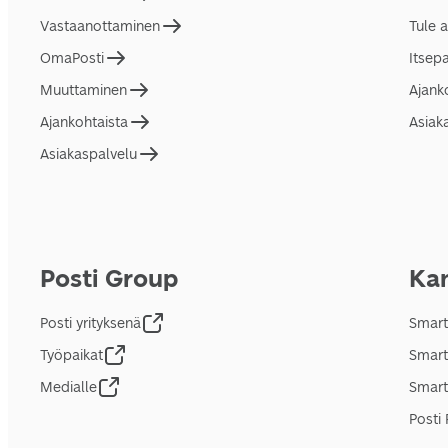
Vastaanottaminen
Tule 
OmaPosti
Itsep
Muuttaminen
Ajank
Ajankohtaista
Asiak
Asiakaspalvelu
Posti Group
Kan
Posti yrityksenä
Smart
Työpaikat
Smart
Medialle
Smart
Posti 