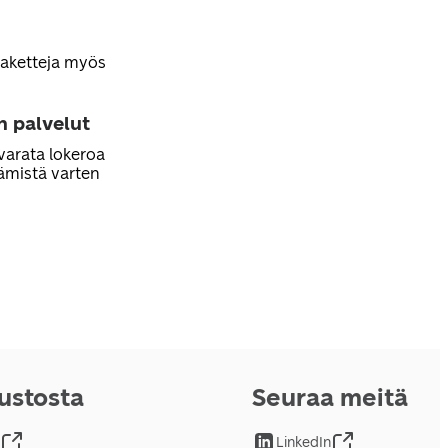
paketteja myös
n palvelut
varata lokeroa
ämistä varten
vustosta
Seuraa meitä
LinkedIn