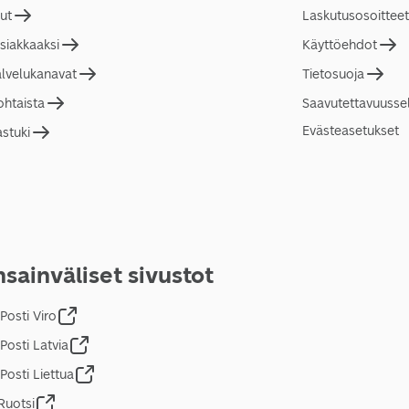
lut
Laskutusosoitteet
asiakkaaksi
Käyttöehdot
alvelukanavat
Tietosuoja
ohtaista
Saavutettavuusse
Evästeasetukset
astuki
sainväliset sivustot
Posti Viro
Posti Latvia
Posti Liettua
Ruotsi