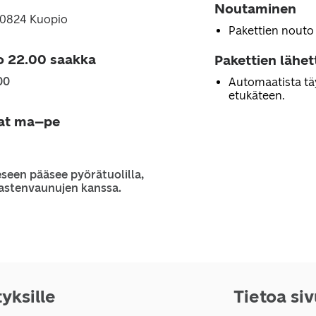
Noutaminen
70824 Kuopio
Pakettien nouto
o 22.00 saakka
Pakettien lähe
00
Automaatista tä
etukäteen.
jat ma–pe
seen pääsee pyörätuolilla,
 lastenvaunujen kanssa.
tyksille
Tietoa si