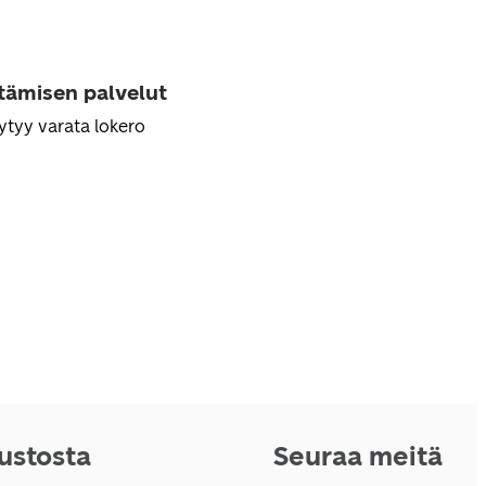
ttämisen palvelut
ytyy varata lokero
vustosta
Seuraa meitä