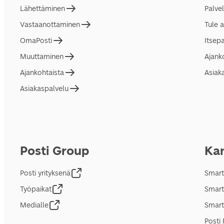
Lähettäminen
Palve
Vastaanottaminen
Tule 
OmaPosti
Itsep
Muuttaminen
Ajank
Ajankohtaista
Asiak
Asiakaspalvelu
Posti Group
Kan
Posti yrityksenä
Smart
Työpaikat
Smart
Medialle
Smart
Posti 