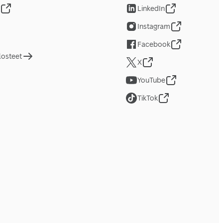
LinkedIn
Instagram
Facebook
losteet
X
YouTube
TikTok