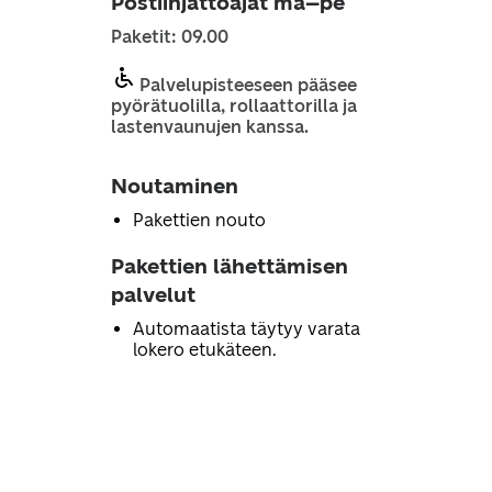
Postiinjättöajat ma–pe
Paketit: 09.00
Palvelupisteeseen pääsee
pyörätuolilla, rollaattorilla ja
lastenvaunujen kanssa.
Noutaminen
Pakettien nouto
Pakettien lähettämisen
palvelut
Automaatista täytyy varata
lokero etukäteen.