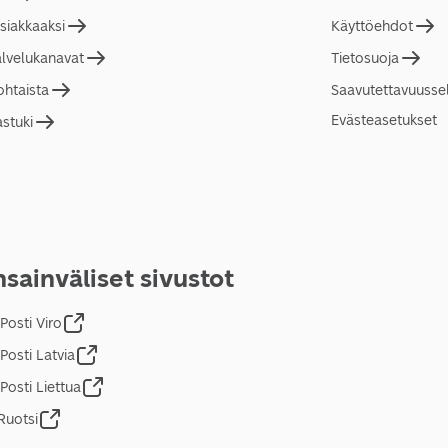
asiakkaaksi
Käyttöehdot
alvelukanavat
Tietosuoja
ohtaista
Saavutettavuusse
Evästeasetukset
astuki
sainväliset sivustot
Posti Viro
Posti Latvia
Posti Liettua
Ruotsi