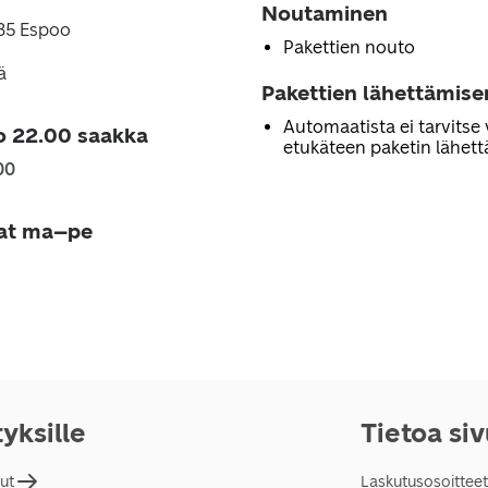
Noutaminen
635 Espoo
Pakettien nouto
ä
Pakettien lähettämise
Automaatista ei tarvitse 
o 22.00 saakka
etukäteen paketin lähett
00
jat ma–pe
tyksille
Tietoa si
lut
Laskutusosoitteet