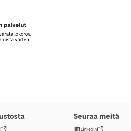
n palvelut
varata lokeroa
ämistä varten
vustosta
Seuraa meitä
LinkedIn