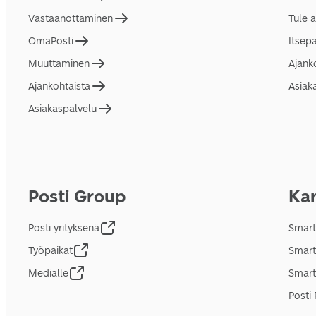
Vastaanottaminen
Tule 
OmaPosti
Itsep
Muuttaminen
Ajank
Ajankohtaista
Asiak
Asiakaspalvelu
Posti Group
Kan
Posti yrityksenä
Smart
Työpaikat
Smart
Medialle
Smart
Posti 