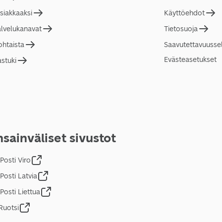
asiakkaaksi
Käyttöehdot
alvelukanavat
Tietosuoja
ohtaista
Saavutettavuusse
Evästeasetukset
astuki
sainväliset sivustot
Posti Viro
Posti Latvia
Posti Liettua
Ruotsi