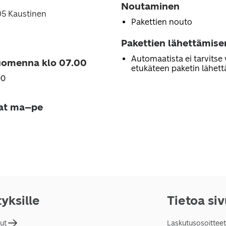
Noutaminen
05 Kaustinen
Pakettien nouto
Pakettien lähettämise
Automaatista ei tarvitse 
uomenna klo 07.00
etukäteen paketin lähett
00
jat ma–pe
tyksille
Tietoa si
lut
Laskutusosoitteet