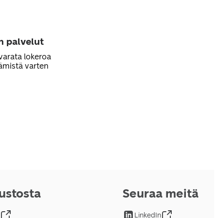
n palvelut
varata lokeroa
ämistä varten
vustosta
Seuraa meitä
LinkedIn