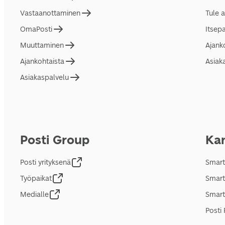
Vastaanottaminen
Tule 
OmaPosti
Itsep
Muuttaminen
Ajank
Ajankohtaista
Asiak
Asiakaspalvelu
Posti Group
Kan
Posti yrityksenä
Smart
Työpaikat
Smart
Medialle
Smart
Posti 