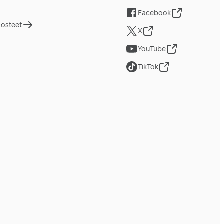
Facebook
losteet
X
YouTube
TikTok