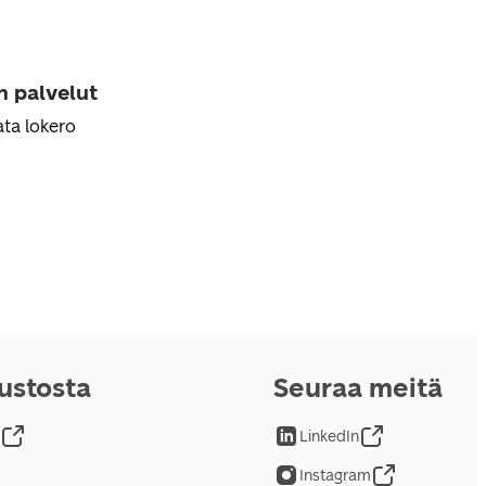
n palvelut
ta lokero
vustosta
Seuraa meitä
LinkedIn
Instagram