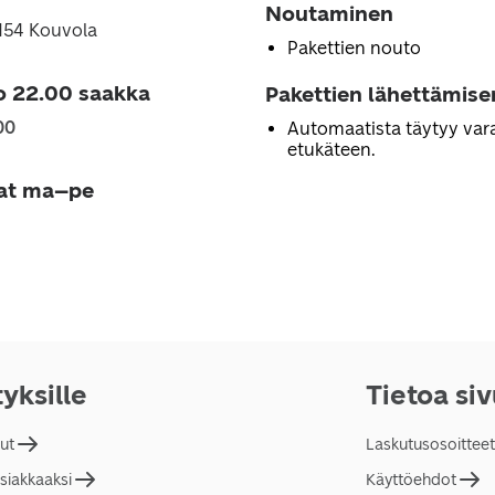
Noutaminen
5154 Kouvola
Pakettien nouto
o 22.00 saakka
Pakettien lähettämise
00
Automaatista täytyy vara
etukäteen.
jat ma–pe
tyksille
Tietoa si
lut
Laskutusosoitteet
asiakkaaksi
Käyttöehdot