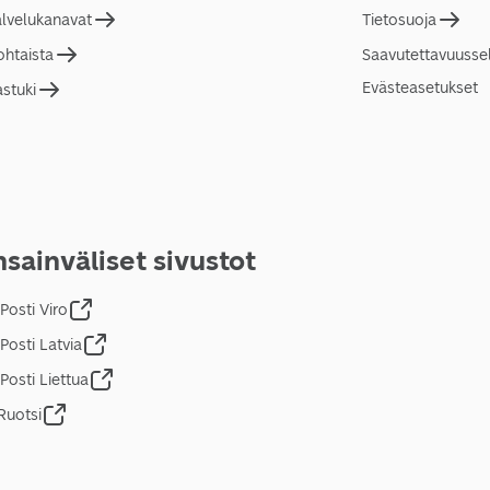
alvelukanavat
Tietosuoja
ohtaista
Saavutettavuusse
Evästeasetukset
astuki
sainväliset sivustot
Posti Viro
Posti Latvia
Posti Liettua
Ruotsi