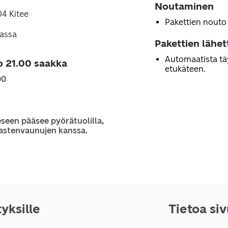
Noutaminen
04 Kitee
Pakettien nouto
lassa
Pakettien lähe
Automaatista tä
o 21.00 saakka
etukäteen.
00
seen pääsee pyörätuolilla,
 lastenvaunujen kanssa.
tyksille
Tietoa si