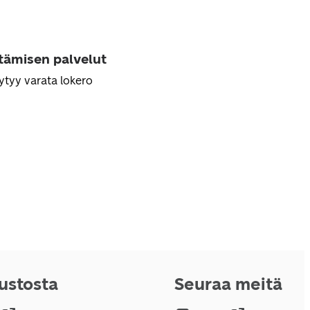
ttämisen palvelut
ytyy varata lokero
vustosta
Seuraa meitä