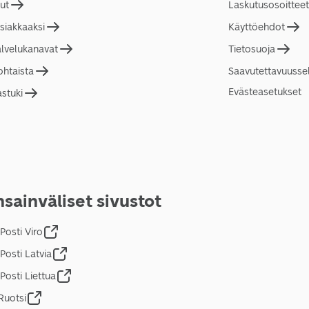
lut
Laskutusosoitteet
asiakkaaksi
Käyttöehdot
alvelukanavat
Tietosuoja
ohtaista
Saavutettavuusse
Evästeasetukset
astuki
sainväliset sivustot
Posti Viro
Posti Latvia
Posti Liettua
Ruotsi