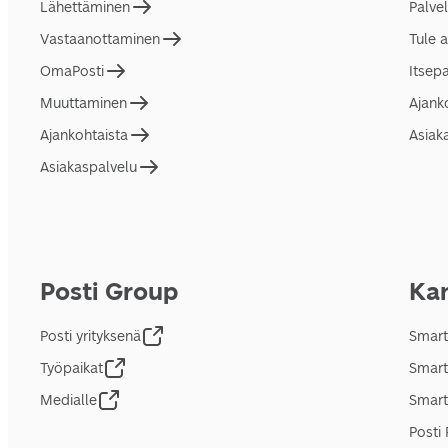
Lähettäminen
Palve
Vastaanottaminen
Tule 
OmaPosti
Itsep
Muuttaminen
Ajank
Ajankohtaista
Asiak
Asiakaspalvelu
Posti Group
Kan
Posti yrityksenä
Smart
Työpaikat
Smart
Medialle
Smart
Posti 