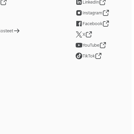
LinkedIn
Instagram
Facebook
losteet
X
YouTube
TikTok