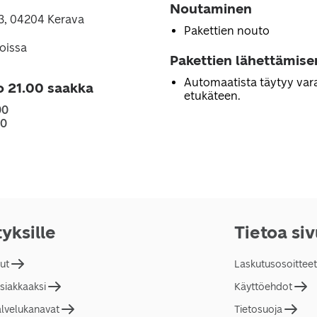
Noutaminen
 3, 04204 Kerava
Pakettien nouto
loissa
Pakettien lähettämise
Automaatista täytyy vara
o 21.00 saakka
etukäteen.
00
00
tyksille
Tietoa si
lut
Laskutusosoitteet
asiakkaaksi
Käyttöehdot
alvelukanavat
Tietosuoja