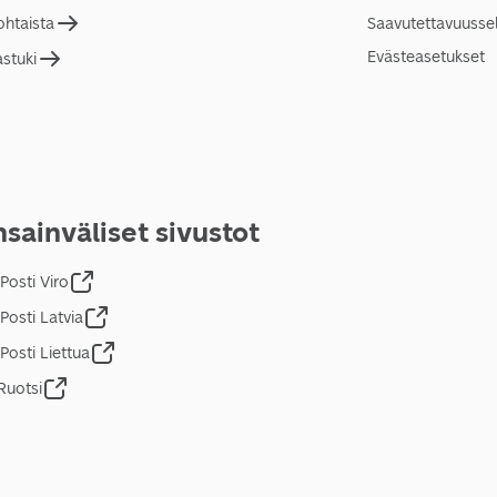
ohtaista
Saavutettavuusse
Evästeasetukset
astuki
sainväliset sivustot
Posti Viro
Posti Latvia
Posti Liettua
Ruotsi