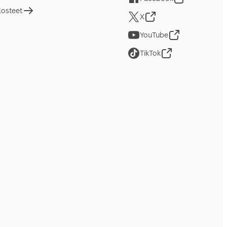
losteet
X
YouTube
TikTok