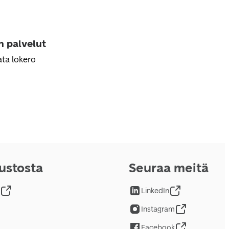
n palvelut
ta lokero
vustosta
Seuraa meitä
LinkedIn
Instagram
Facebook