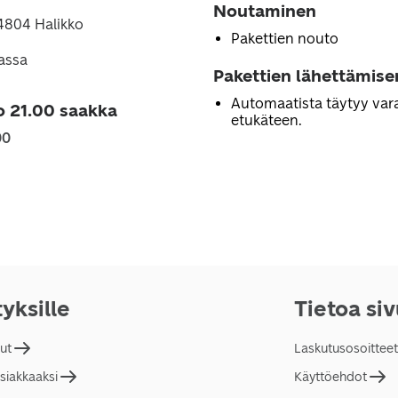
Noutaminen
4804 Halikko
Pakettien nouto
lassa
Pakettien lähettämise
Automaatista täytyy vara
o 21.00 saakka
etukäteen.
00
tyksille
Tietoa si
lut
Laskutusosoitteet
asiakkaaksi
Käyttöehdot