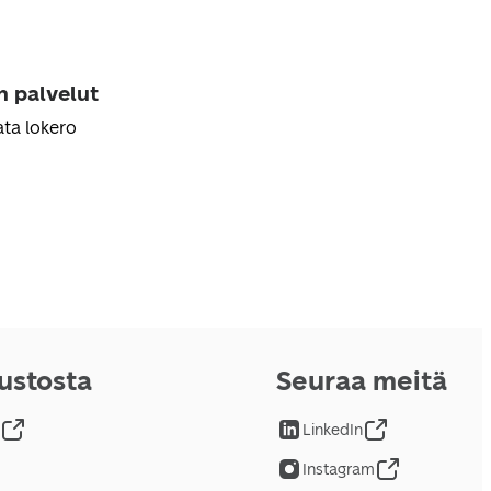
n palvelut
ta lokero
vustosta
Seuraa meitä
LinkedIn
Instagram