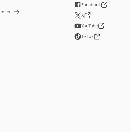
Facebook
losteet
X
YouTube
TikTok