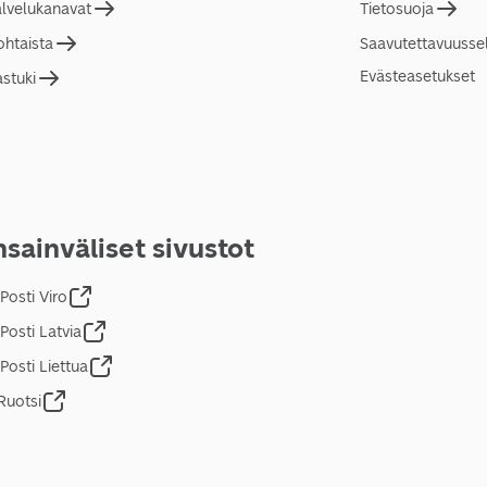
alvelukanavat
Tietosuoja
ohtaista
Saavutettavuusse
Evästeasetukset
astuki
sainväliset sivustot
Posti Viro
Posti Latvia
Posti Liettua
Ruotsi