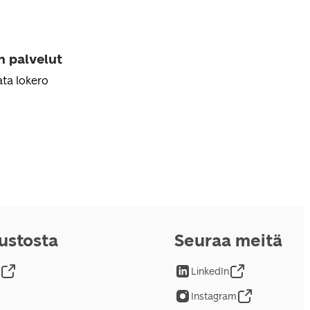
n palvelut
ta lokero
vustosta
Seuraa meitä
LinkedIn
Instagram