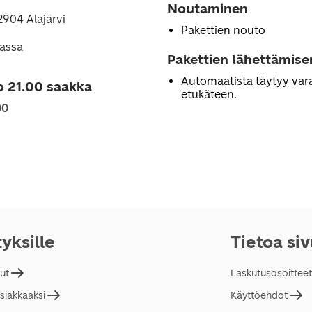
Noutaminen
2904 Alajärvi
Pakettien nouto
lassa
Pakettien lähettämise
Automaatista täytyy vara
o 21.00 saakka
etukäteen.
00
tyksille
Tietoa si
lut
Laskutusosoitteet
asiakkaaksi
Käyttöehdot