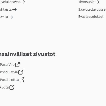
alvelukanavat
Tietosuoja
ohtaista
Saavutettavuusse
Evästeasetukset
astuki
sainväliset sivustot
Posti Viro
Posti Latvia
Posti Liettua
Ruotsi