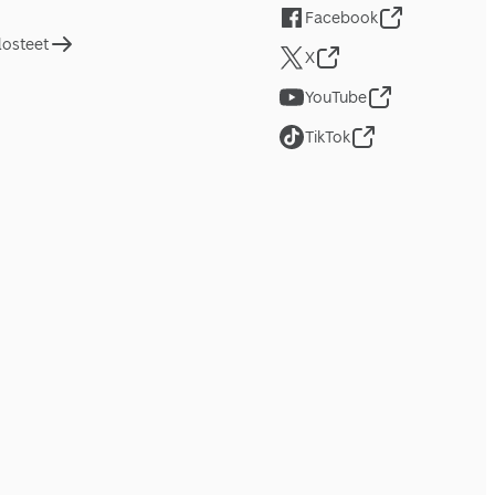
Facebook
losteet
X
YouTube
TikTok