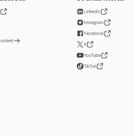
LinkedIn
Instagram
Facebook
losteet
X
YouTube
TikTok