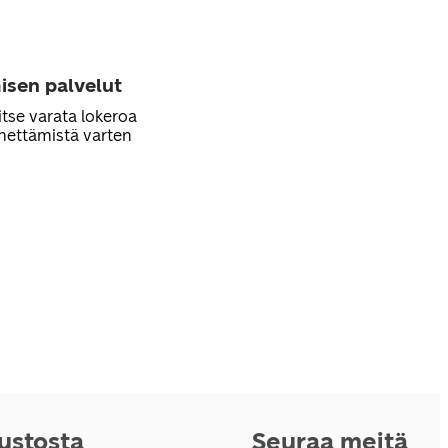
isen palvelut
itse varata lokeroa
hettämistä varten
vustosta
Seuraa meitä