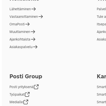
Lähettäminen
Palve
Vastaanottaminen
Tule 
OmaPosti
Itsep
Muuttaminen
Ajank
Ajankohtaista
Asiak
Asiakaspalvelu
Posti Group
Kan
Posti yrityksenä
Smart
Työpaikat
Smart
Medialle
Smart