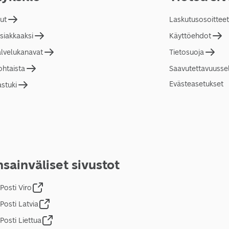
lut
Laskutusosoitteet
asiakkaaksi
Käyttöehdot
alvelukanavat
Tietosuoja
ohtaista
Saavutettavuusse
Evästeasetukset
astuki
sainväliset sivustot
Posti Viro
Posti Latvia
Posti Liettua