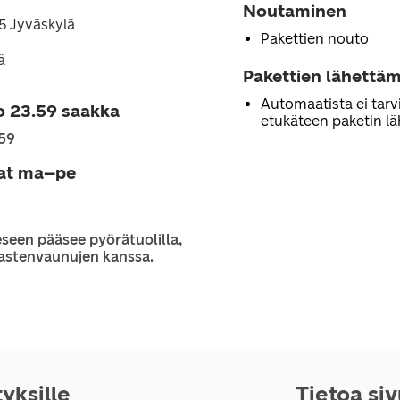
Noutaminen
5 Jyväskylä
Pakettien nouto
ä
Pakettien lähettäm
Automaatista ei tarv
o 23.59 saakka
etukäteen paketin lä
.59
jat ma–pe
seen pääsee pyörätuolilla,
 lastenvaunujen kanssa.
tyksille
Tietoa si