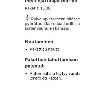
Postiinjättöajat ma–pe
Paketit: 13.00
Palvelupisteeseen pääsee
pyörätuolilla, rollaattorilla ja
lastenvaunujen kanssa.
Noutaminen
Pakettien nouto
Pakettien lähettämisen
palvelut
Automaatista täytyy varata
lokero etukäteen.