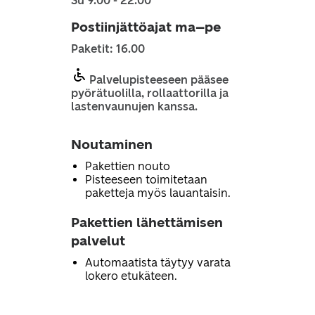
Su 9.00 - 22.00
Postiinjättöajat ma–pe
Paketit: 16.00
Palvelupisteeseen pääsee
pyörätuolilla, rollaattorilla ja
lastenvaunujen kanssa.
Noutaminen
Pakettien nouto
Pisteeseen toimitetaan
paketteja myös lauantaisin.
Pakettien lähettämisen
palvelut
Automaatista täytyy varata
lokero etukäteen.