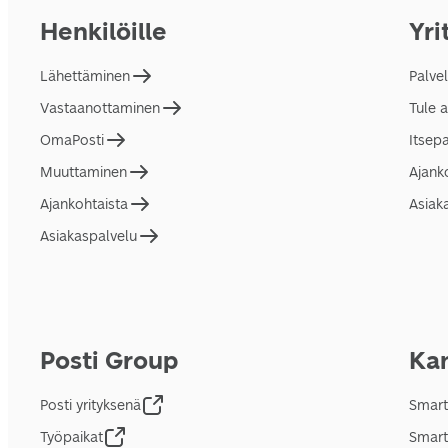
Henkilöille
Yri
Lähettäminen
Palve
Vastaanottaminen
Tule 
OmaPosti
Itsep
Muuttaminen
Ajank
Ajankohtaista
Asiak
Asiakaspalvelu
Posti Group
Kan
Posti yrityksenä
Smart
Työpaikat
Smart