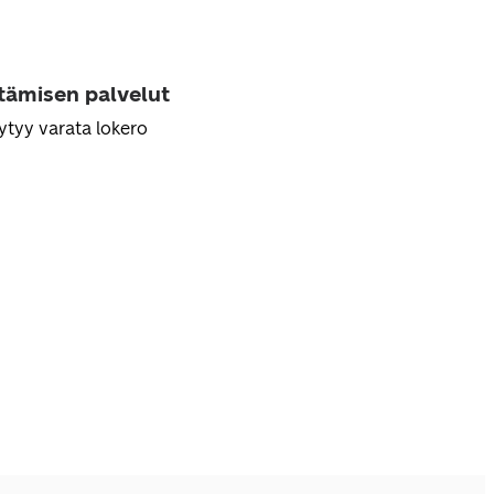
ttämisen palvelut
ytyy varata lokero