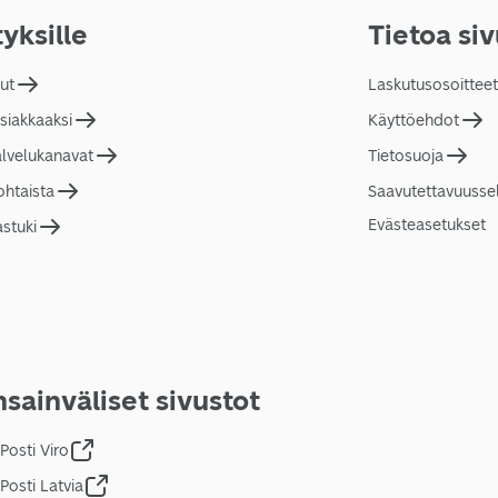
tyksille
Tietoa si
lut
Laskutusosoitteet
asiakkaaksi
Käyttöehdot
alvelukanavat
Tietosuoja
ohtaista
Saavutettavuusse
Evästeasetukset
astuki
sainväliset sivustot
Posti Viro
Posti Latvia