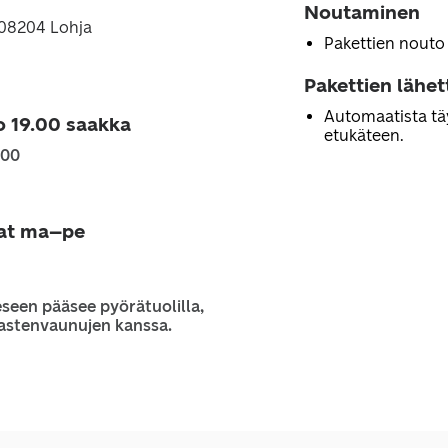
Noutaminen
 08204 Lohja
Pakettien nouto
Pakettien lähe
Automaatista tä
o 19.00 saakka
etukäteen.
.00
jat ma–pe
seen pääsee pyörätuolilla,
 lastenvaunujen kanssa.