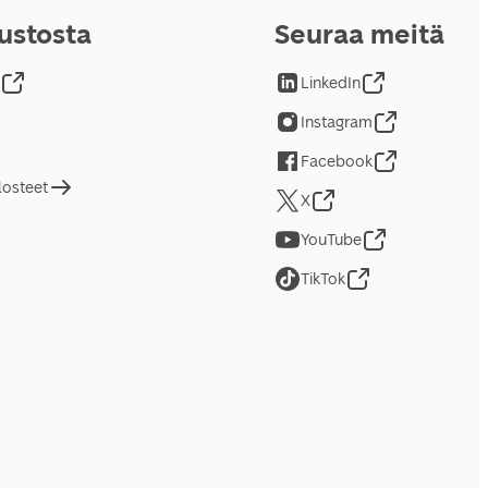
vustosta
Seuraa meitä
LinkedIn
Instagram
Facebook
losteet
X
YouTube
TikTok