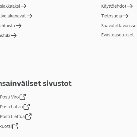
asiakkaaksi
Käyttöehdot
alvelukanavat
Tietosuoja
ohtaista
Saavutettavuusse
Evästeasetukset
astuki
sainväliset sivustot
Posti Viro
Posti Latvia
Posti Liettua
Ruotsi