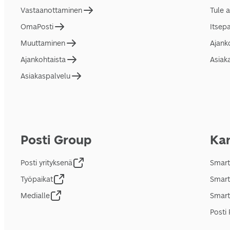
Vastaanottaminen
Tule 
OmaPosti
Itsep
Muuttaminen
Ajank
Ajankohtaista
Asiak
Asiakaspalvelu
Posti Group
Kan
Posti yrityksenä
Smart
Työpaikat
Smart
Medialle
Smart
Posti 