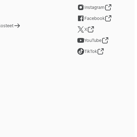
Instagram
Facebook
losteet
X
YouTube
TikTok