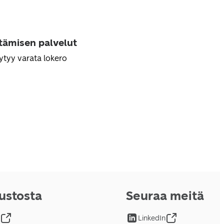
ttämisen palvelut
ytyy varata lokero
vustosta
Seuraa meitä
LinkedIn