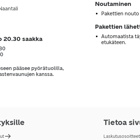
Noutaminen
 Naantali
Pakettien nouto
Pakettien lähe
Automaatista tä
o 20.30 saakka
etukäteen.
.30
30
seen pääsee pyörätuolilla,
 lastenvaunujen kanssa.
tyksille
Tietoa si
lut
Laskutusosoitteet