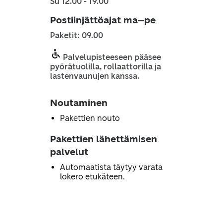
Su 12.00 - 19.00
Postiinjättöajat ma–pe
Paketit: 09.00
Palvelupisteeseen pääsee
pyörätuolilla, rollaattorilla ja
lastenvaunujen kanssa.
Noutaminen
Pakettien nouto
Pakettien lähettämisen
palvelut
Automaatista täytyy varata
lokero etukäteen.