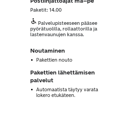
Postiinjättöajat ma–pe
Paketit: 14.00
Palvelupisteeseen pääsee
pyörätuolilla, rollaattorilla ja
lastenvaunujen kanssa.
Noutaminen
Pakettien nouto
Pakettien lähettämisen
palvelut
Automaatista täytyy varata
lokero etukäteen.