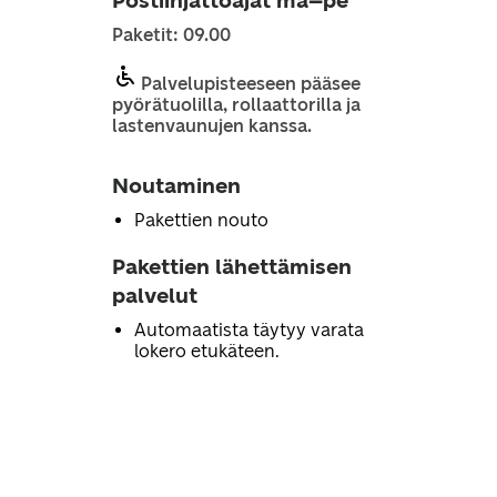
Postiinjättöajat ma–pe
Paketit: 09.00
Palvelupisteeseen pääsee
pyörätuolilla, rollaattorilla ja
lastenvaunujen kanssa.
Noutaminen
Pakettien nouto
Pakettien lähettämisen
palvelut
Automaatista täytyy varata
lokero etukäteen.