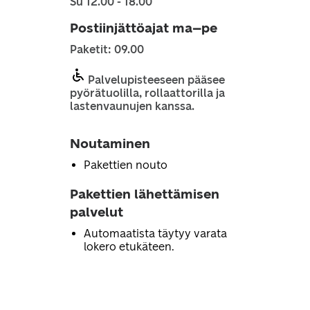
Su 12.00 - 18.00
Postiinjättöajat ma–pe
Paketit: 09.00
Palvelupisteeseen pääsee
pyörätuolilla, rollaattorilla ja
lastenvaunujen kanssa.
Noutaminen
Pakettien nouto
Pakettien lähettämisen
palvelut
Automaatista täytyy varata
lokero etukäteen.