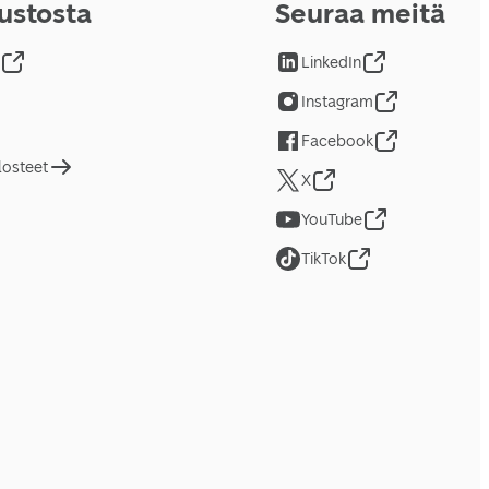
vustosta
Seuraa meitä
LinkedIn
Instagram
Facebook
losteet
X
YouTube
TikTok