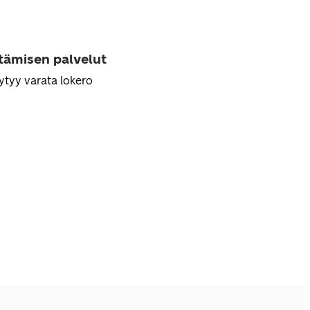
ttämisen palvelut
ytyy varata lokero