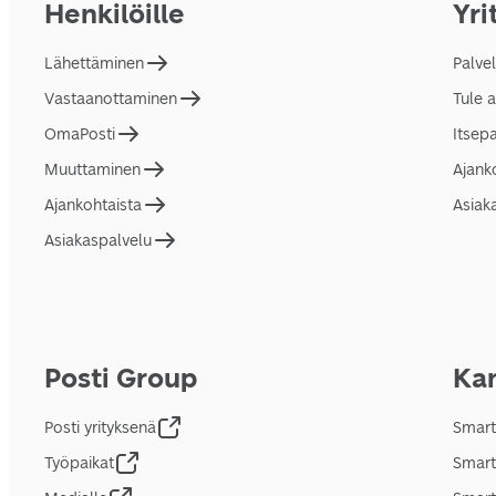
Henkilöille
Yri
Lähettäminen
Palve
Vastaanottaminen
Tule 
OmaPosti
Itsep
Muuttaminen
Ajank
Ajankohtaista
Asiak
Asiakaspalvelu
Posti Group
Kan
Posti yrityksenä
Smart
Työpaikat
Smart