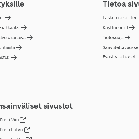
tyksille
Tietoa si
lut
Laskutusosoitteet
asiakkaaksi
Käyttöehdot
alvelukanavat
Tietosuoja
ohtaista
Saavutettavuusse
Evästeasetukset
astuki
sainväliset sivustot
Posti Viro
Posti Latvia