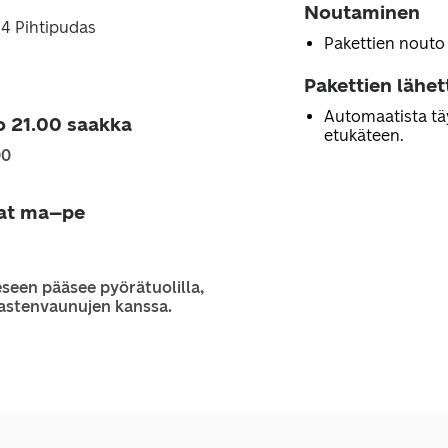
Noutaminen
4 Pihtipudas
Pakettien nouto
Pakettien lähe
Automaatista tä
o 21.00 saakka
etukäteen.
00
jat ma–pe
seen pääsee pyörätuolilla,
 lastenvaunujen kanssa.