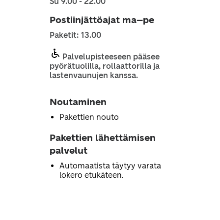
Su 9.00 - 22.00
Postiinjättöajat ma–pe
Paketit: 13.00
Palvelupisteeseen pääsee
pyörätuolilla, rollaattorilla ja
lastenvaunujen kanssa.
Noutaminen
Pakettien nouto
Pakettien lähettämisen
palvelut
Automaatista täytyy varata
lokero etukäteen.