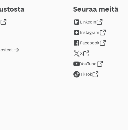
vustosta
Seuraa meitä
LinkedIn
Instagram
Facebook
losteet
X
YouTube
TikTok