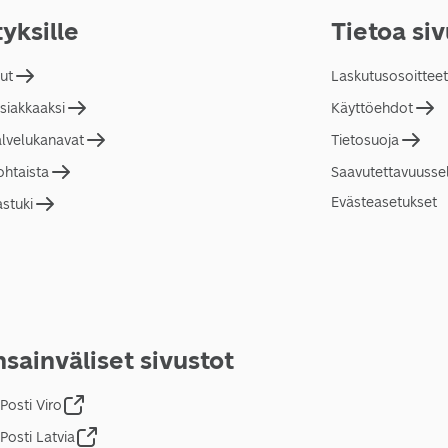
tyksille
Tietoa si
lut
Laskutusosoitteet
asiakkaaksi
Käyttöehdot
alvelukanavat
Tietosuoja
ohtaista
Saavutettavuusse
Evästeasetukset
astuki
sainväliset sivustot
Posti Viro
Posti Latvia