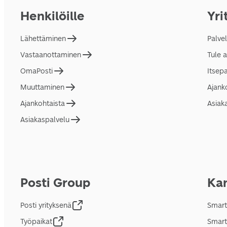
Henkilöille
Yri
Lähettäminen
Palve
Vastaanottaminen
Tule 
OmaPosti
Itsep
Muuttaminen
Ajank
Ajankohtaista
Asiak
Asiakaspalvelu
Posti Group
Kan
Posti yrityksenä
Smart
Työpaikat
Smart