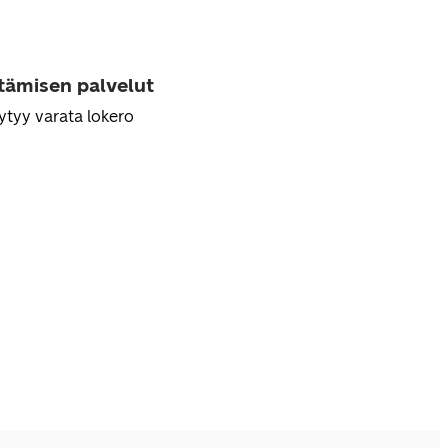
ttämisen palvelut
ytyy varata lokero