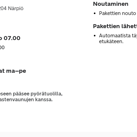
Noutaminen
204 Närpiö
Pakettien nouto
Pakettien lähe
Automaatista tä
o 07.00
etukäteen.
00
jat ma–pe
seen pääsee pyörätuolilla,
 lastenvaunujen kanssa.