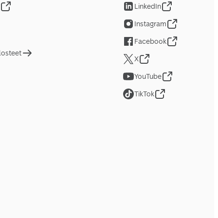
LinkedIn
Instagram
Facebook
losteet
X
YouTube
TikTok