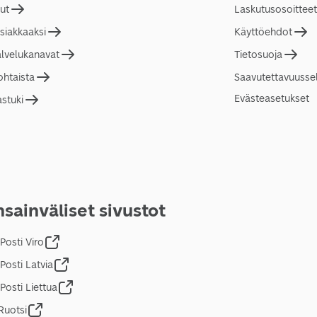
lut
Laskutusosoitteet
asiakkaaksi
Käyttöehdot
alvelukanavat
Tietosuoja
ohtaista
Saavutettavuusse
Evästeasetukset
astuki
sainväliset sivustot
Posti Viro
Posti Latvia
Posti Liettua
Ruotsi