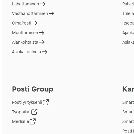
Lähettäminen
Palve
Vastaanottaminen
Tule 
OmaPosti
Itsep
Muuttaminen
Ajank
Ajankohtaista
Asiak
Asiakaspalvelu
Posti Group
Kan
Posti yrityksenä
Smart
Työpaikat
Smart
Medialle
Smart
Posti 