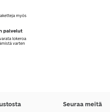
paketteja myös
n palvelut
varata lokeroa
ämistä varten
vustosta
Seuraa meitä