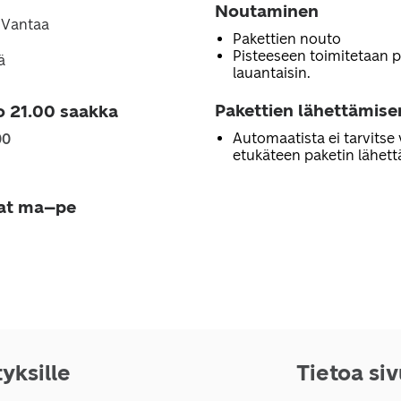
Noutaminen
5 Vantaa
Pakettien nouto
Pisteeseen toimitetaan 
ä
lauantaisin.
Pakettien lähettämise
o 21.00 saakka
Automaatista ei tarvitse 
00
etukäteen paketin lähett
jat ma–pe
tyksille
Tietoa si