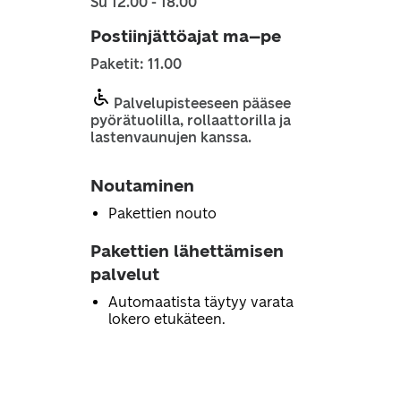
Su 12.00 - 18.00
Postiinjättöajat ma–pe
Paketit: 11.00
Palvelupisteeseen pääsee
pyörätuolilla, rollaattorilla ja
lastenvaunujen kanssa.
Noutaminen
Pakettien nouto
Pakettien lähettämisen
palvelut
Automaatista täytyy varata
lokero etukäteen.