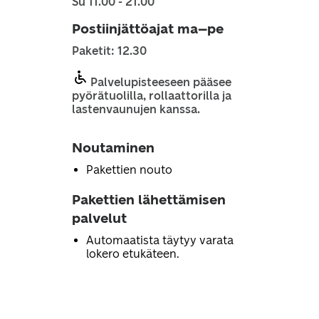
Su 11.00 - 21.00
Postiinjättöajat ma–pe
Paketit: 12.30
Palvelupisteeseen pääsee
pyörätuolilla, rollaattorilla ja
lastenvaunujen kanssa.
Noutaminen
Pakettien nouto
Pakettien lähettämisen
palvelut
Automaatista täytyy varata
lokero etukäteen.