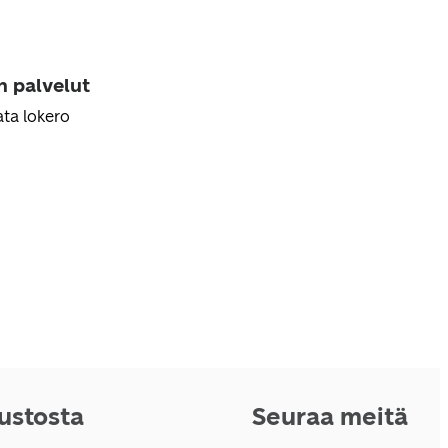
n palvelut
ta lokero
vustosta
Seuraa meitä