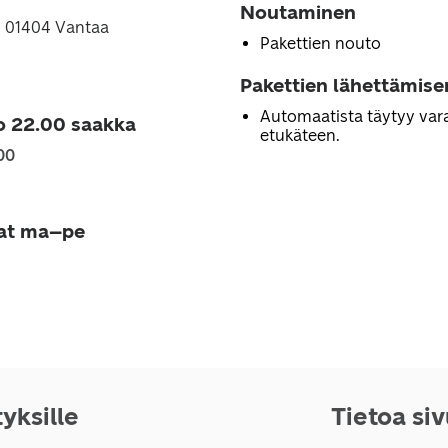
Noutaminen
, 01404 Vantaa
Pakettien nouto
Pakettien lähettämise
Automaatista täytyy vara
o 22.00 saakka
etukäteen.
00
jat ma–pe
tyksille
Tietoa si