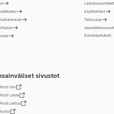
lut
Laskutusosoitteet
asiakkaaksi
Käyttöehdot
alvelukanavat
Tietosuoja
ohtaista
Saavutettavuusse
Evästeasetukset
astuki
sainväliset sivustot
Posti Viro
Posti Latvia
Posti Liettua
Ruotsi