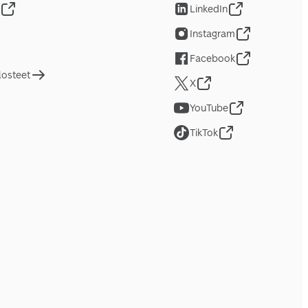
LinkedIn
Instagram
Facebook
losteet
X
YouTube
TikTok