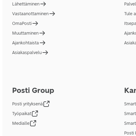
Lähettäminen
Palve
Vastaanottaminen
Tule 
OmaPosti
Itsep
Muuttaminen
Ajank
Ajankohtaista
Asiak
Asiakaspalvelu
Posti Group
Kan
Posti yrityksenä
Smart
Työpaikat
Smart
Medialle
Smart
Posti 