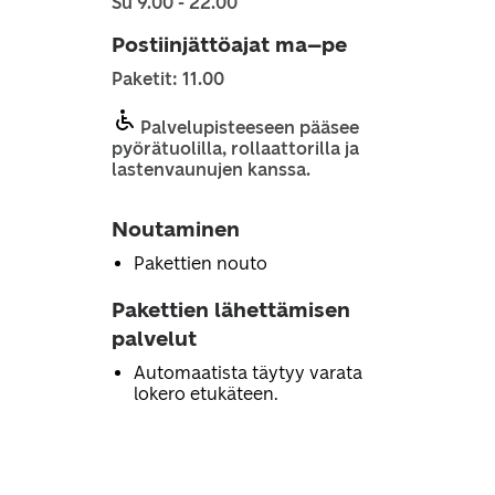
Su 9.00 - 22.00
Postiinjättöajat ma–pe
Paketit: 11.00
Palvelupisteeseen pääsee
pyörätuolilla, rollaattorilla ja
lastenvaunujen kanssa.
Noutaminen
Pakettien nouto
Pakettien lähettämisen
palvelut
Automaatista täytyy varata
lokero etukäteen.