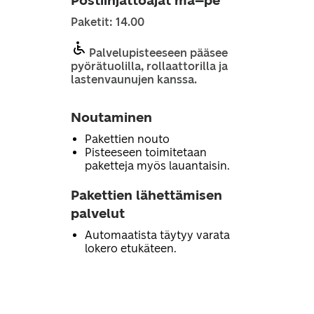
Postiinjättöajat ma–pe
Paketit: 14.00
Palvelupisteeseen pääsee
pyörätuolilla, rollaattorilla ja
lastenvaunujen kanssa.
Noutaminen
Pakettien nouto
Pisteeseen toimitetaan
paketteja myös lauantaisin.
Pakettien lähettämisen
palvelut
Automaatista täytyy varata
lokero etukäteen.