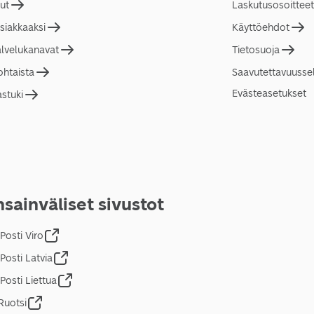
lut
Laskutusosoitteet
asiakkaaksi
Käyttöehdot
alvelukanavat
Tietosuoja
ohtaista
Saavutettavuusse
Evästeasetukset
astuki
sainväliset sivustot
Posti Viro
Posti Latvia
Posti Liettua
Ruotsi