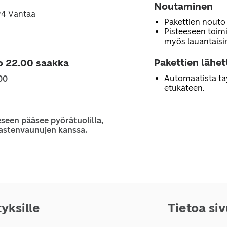
Noutaminen
394 Vantaa
Pakettien nouto
Pisteeseen toimi
myös lauantaisi
Pakettien lähe
o 22.00 saakka
Automaatista tä
00
etukäteen.
seen pääsee pyörätuolilla,
 lastenvaunujen kanssa.
tyksille
Tietoa si