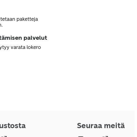
tetaan paketteja
n.
ttämisen palvelut
ytyy varata lokero
vustosta
Seuraa meitä