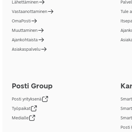
Lähettäminen
Palve
Vastaanottaminen
Tule 
OmaPosti
Itsep
Muuttaminen
Ajank
Ajankohtaista
Asiak
Asiakaspalvelu
Posti Group
Kan
Posti yrityksenä
Smart
Työpaikat
Smart
Medialle
Smart
Posti 