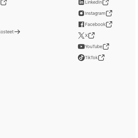
LinkedIn
Instagram
Facebook
losteet
X
YouTube
TikTok