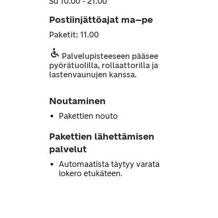
Su 10.00 - 21.00
Postiinjättöajat ma–pe
Paketit: 11.00
Palvelupisteeseen pääsee
pyörätuolilla, rollaattorilla ja
lastenvaunujen kanssa.
Noutaminen
Pakettien nouto
Pakettien lähettämisen
palvelut
Automaatista täytyy varata
lokero etukäteen.