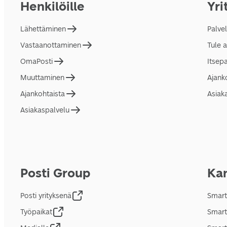
Henkilöille
Yri
Lähettäminen
Palve
Vastaanottaminen
Tule 
OmaPosti
Itsep
Muuttaminen
Ajank
Ajankohtaista
Asiak
Asiakaspalvelu
Posti Group
Kan
Posti yrityksenä
Smart
Työpaikat
Smart