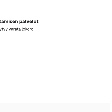
ttämisen palvelut
ytyy varata lokero