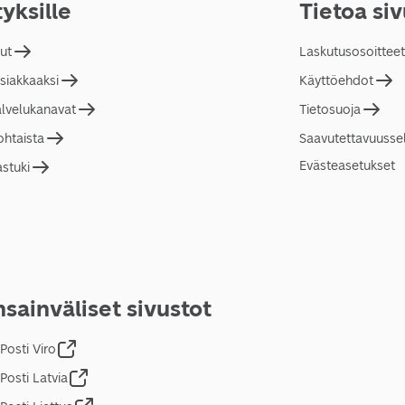
tyksille
Tietoa si
lut
Laskutusosoitteet
asiakkaaksi
Käyttöehdot
alvelukanavat
Tietosuoja
ohtaista
Saavutettavuusse
Evästeasetukset
astuki
sainväliset sivustot
Posti Viro
Posti Latvia