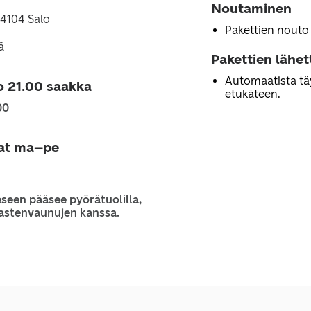
Noutaminen
24104 Salo
Pakettien nouto
ä
Pakettien lähe
Automaatista tä
o 21.00 saakka
etukäteen.
00
jat ma–pe
seen pääsee pyörätuolilla,
 lastenvaunujen kanssa.