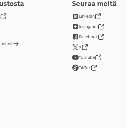
vustosta
Seuraa meitä
LinkedIn
Instagram
Facebook
losteet
X
YouTube
TikTok