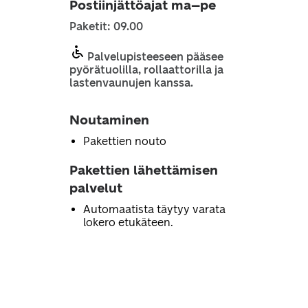
Postiinjättöajat ma–pe
Paketit: 09.00
Palvelupisteeseen pääsee
pyörätuolilla, rollaattorilla ja
lastenvaunujen kanssa.
Noutaminen
Pakettien nouto
Pakettien lähettämisen
palvelut
Automaatista täytyy varata
lokero etukäteen.