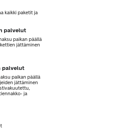
 kaikki paketit ja
n palvelut
 maksu paikan päällä
kettien jättäminen
 palvelut
maksu paikan päällä
rjeiden jättäminen
ostivakuutettu,
stiennakko- ja
t