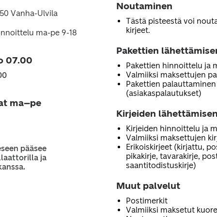
Noutaminen
450 Vanha-Ulvila
Tästä pisteestä voi noutaa
kirjeet.
hinnoittelu ma-pe 9-18
Pakettien lähettämise
o 07.00
Pakettien hinnoittelu ja
Valmiiksi maksettujen pa
00
Pakettien palauttaminen
(asiakaspalautukset)
jat ma–pe
Kirjeiden lähettämisen
Kirjeiden hinnoittelu ja 
Valmiiksi maksettujen ki
Erikoiskirjeet (kirjattu, p
eseen pääsee
pikakirje, tavarakirje, po
laattorilla ja
saantitodistuskirje)
kanssa.
Muut palvelut
Postimerkit
Valmiiksi maksetut kuore