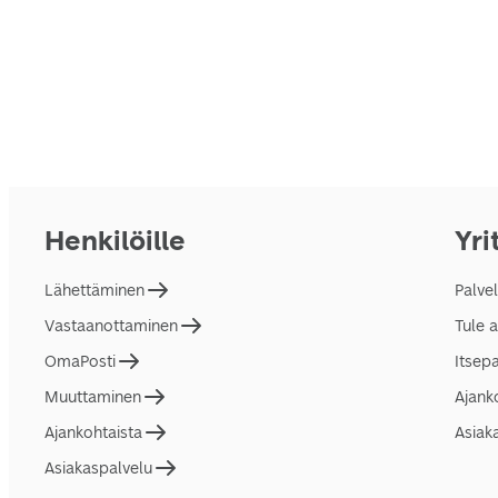
Henkilöille
Yri
Lähettäminen
Palve
Vastaanottaminen
Tule 
OmaPosti
Itsep
Muuttaminen
Ajank
Ajankohtaista
Asiak
Asiakaspalvelu