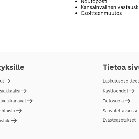
Noutoposti
Kansainvälinen vastaus
Osoitteenmuutos
tyksille
Tietoa si
lut
Laskutusosoitteet
asiakkaaksi
Käyttöehdot
alvelukanavat
Tietosuoja
ohtaista
Saavutettavuusse
Evästeasetukset
astuki