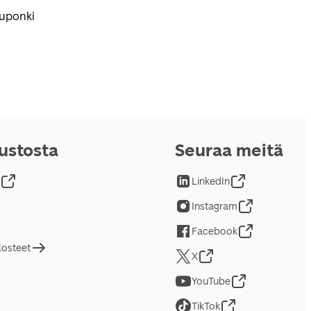
kuponki
vustosta
Seuraa meitä
LinkedIn
Instagram
Facebook
losteet
X
YouTube
TikTok