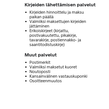
Kirjeiden lähettämisen palvelut
Kirjeiden hinnoittelu ja maksu
paikan päällä
Valmiiksi maksettujen kirjeiden
jättäminen
Erikoiskirjeet (kirjattu,
postivakuutettu, pikakirje,
tavarakirje, postiennakko- ja
saantitodistuskirje)
Muut palvelut
Postimerkit
Valmiiksi maksetut kuoret
Noutoposti
Kansainvälinen vastauskuponki
Osoitteenmuutos