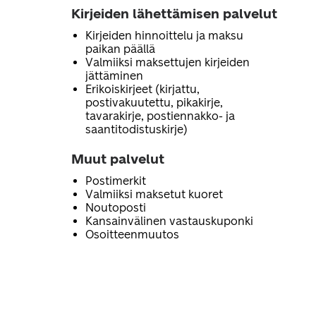
Kirjeiden lähettämisen palvelut
Kirjeiden hinnoittelu ja maksu
paikan päällä
Valmiiksi maksettujen kirjeiden
jättäminen
Erikoiskirjeet (kirjattu,
postivakuutettu, pikakirje,
tavarakirje, postiennakko- ja
saantitodistuskirje)
Muut palvelut
Postimerkit
Valmiiksi maksetut kuoret
Noutoposti
Kansainvälinen vastauskuponki
Osoitteenmuutos