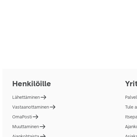
Henkilöille
Yri
Lähettäminen
Palve
Vastaanottaminen
Tule 
OmaPosti
Itsep
Muuttaminen
Ajank
Ajankohtaista
Asiak