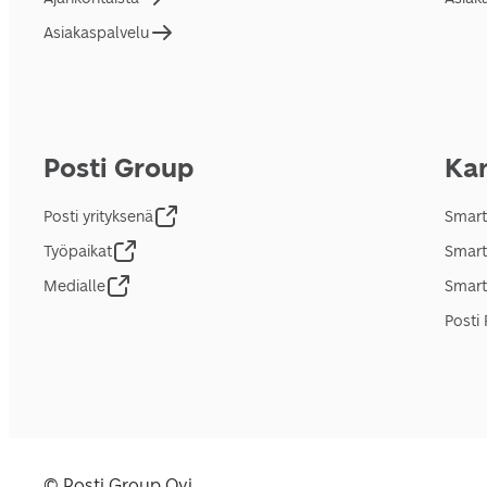
Asiakaspalvelu
Posti Group
Kan
Posti yrityksenä
Smart
Työpaikat
Smart
Medialle
Smart
Posti 
© Posti Group Oyj