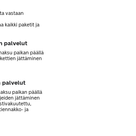
sta vastaan
 kaikki paketit ja
n palvelut
 maksu paikan päällä
kettien jättäminen
 palvelut
maksu paikan päällä
rjeiden jättäminen
ostivakuutettu,
stiennakko- ja