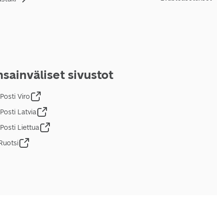
sainväliset sivustot
Posti Viro
Posti Latvia
Posti Liettua
Ruotsi