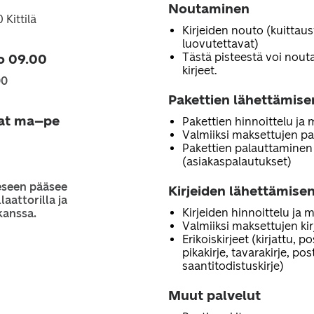
Noutaminen
 Kittilä
Kirjeiden nouto (kuittau
luovutettavat)
Tästä pisteestä voi noutaa
o 09.00
kirjeet.
00
Pakettien lähettämise
jat ma–pe
Pakettien hinnoittelu ja
Valmiiksi maksettujen pa
Pakettien palauttaminen
(asiakaspalautukset)
eseen pääsee
Kirjeiden lähettämisen
laattorilla ja
Kirjeiden hinnoittelu ja 
kanssa.
Valmiiksi maksettujen ki
Erikoiskirjeet (kirjattu, p
pikakirje, tavarakirje, po
saantitodistuskirje)
Muut palvelut