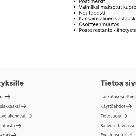
Postimerkit
Valmiiksi maksetut kuore
Noutoposti
Kansainvälinen vastaus
Osoitteenmuutos
Poste restante -lähetyste
tyksille
Tietoa si
lut
Laskutusosoitteet
asiakkaaksi
Käyttöehdot
alvelukanavat
Tietosuoja
ohtaista
Saavutettavuusse
Evästeasetukset
astuki