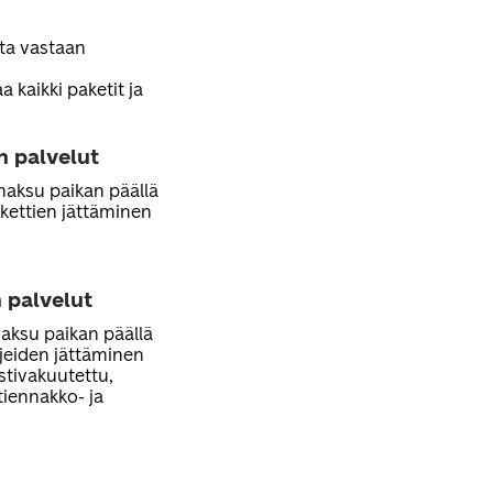
sta vastaan
 kaikki paketit ja
n palvelut
 maksu paikan päällä
kettien jättäminen
 palvelut
maksu paikan päällä
rjeiden jättäminen
ostivakuutettu,
stiennakko- ja