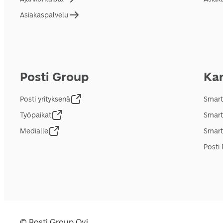
Asiakaspalvelu
Posti Group
Kan
Posti yrityksenä
Smart
Työpaikat
Smart
Medialle
Smart
Posti 
© Posti Group Oyj