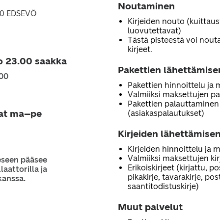
Noutaminen
870 EDSEVÖ
Kirjeiden nouto (kuittau
luovutettavat)
Tästä pisteestä voi noutaa
kirjeet.
o 23.00 saakka
Pakettien lähettämise
.00
Pakettien hinnoittelu ja
Valmiiksi maksettujen pa
Pakettien palauttaminen
jat ma–pe
(asiakaspalautukset)
Kirjeiden lähettämisen
Kirjeiden hinnoittelu ja 
Valmiiksi maksettujen ki
eseen pääsee
Erikoiskirjeet (kirjattu, p
laattorilla ja
pikakirje, tavarakirje, po
kanssa.
saantitodistuskirje)
Muut palvelut