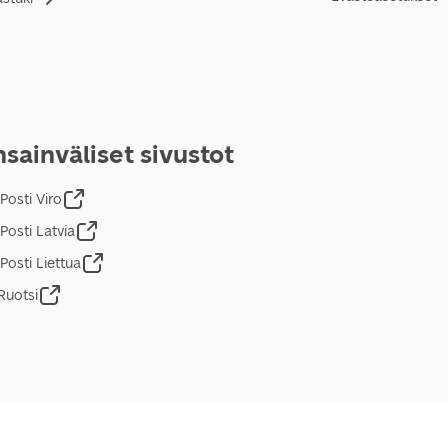
sainväliset sivustot
Posti Viro
Posti Latvia
Posti Liettua
Ruotsi