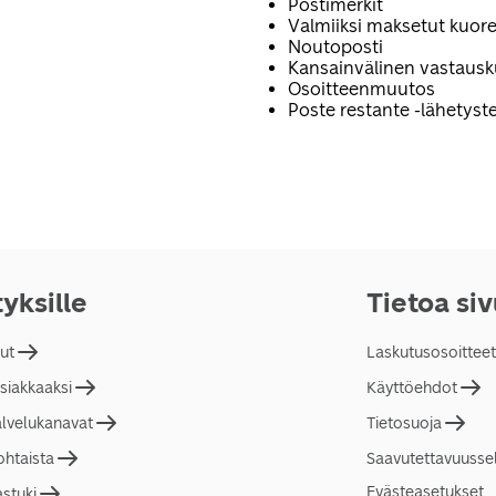
Postimerkit
Valmiiksi maksetut kuore
Noutoposti
Kansainvälinen vastaus
Osoitteenmuutos
Poste restante -lähetyste
tyksille
Tietoa si
lut
Laskutusosoitteet
asiakkaaksi
Käyttöehdot
alvelukanavat
Tietosuoja
ohtaista
Saavutettavuusse
Evästeasetukset
astuki