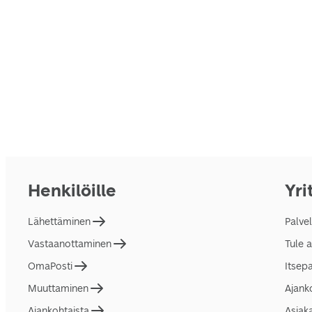
Henkilöille
Yri
Lähettäminen
Palve
Vastaanottaminen
Tule 
OmaPosti
Itsep
Muuttaminen
Ajank
Ajankohtaista
Asiak