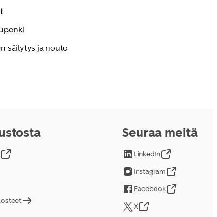
t
kuponki
n säilytys ja nouto
vustosta
Seuraa meitä
LinkedIn
Instagram
Facebook
losteet
X