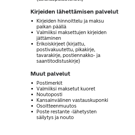
Kirjeiden lähettämisen palvelut
Kirjeiden hinnoittelu ja maksu
paikan päällä
Valmiiksi maksettujen kirjeiden
jättäminen
Erikoiskirjeet (kirjattu,
postivakuutettu, pikakirje,
tavarakirje, postiennakko- ja
saantitodistuskirje)
Muut palvelut
Postimerkit
Valmiiksi maksetut kuoret
Noutoposti
Kansainvälinen vastauskuponki
Osoitteenmuutos
Poste restante -lähetysten
säilytys ja nouto