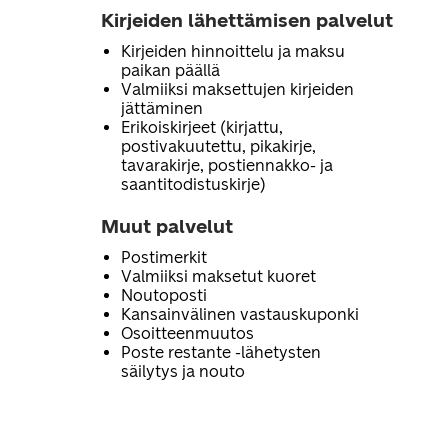
Kirjeiden lähettämisen palvelut
Kirjeiden hinnoittelu ja maksu
paikan päällä
Valmiiksi maksettujen kirjeiden
jättäminen
Erikoiskirjeet (kirjattu,
postivakuutettu, pikakirje,
tavarakirje, postiennakko- ja
saantitodistuskirje)
Muut palvelut
Postimerkit
Valmiiksi maksetut kuoret
Noutoposti
Kansainvälinen vastauskuponki
Osoitteenmuutos
Poste restante -lähetysten
säilytys ja nouto