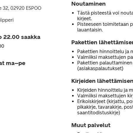
Noutaminen
e 32, 02920 ESPOO
Tästä pisteestä voi noutaa
kirjeet.
ipperi
Pisteeseen toimitetaan 
lauantaisin.
o 22.00 saakka
Pakettien lähettämise
00
Pakettien hinnoittelu ja
Valmiiksi maksettujen pa
jat ma–pe
Pakettien palauttaminen
(asiakaspalautukset)
Kirjeiden lähettämisen
Kirjeiden hinnoittelu ja 
Valmiiksi maksettujen ki
Erikoiskirjeet (kirjattu, p
pikakirje, tavarakirje, po
saantitodistuskirje)
Muut palvelut