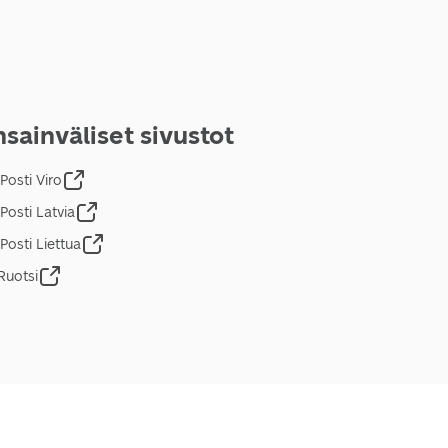
sainväliset sivustot
Posti Viro
Posti Latvia
Posti Liettua
Ruotsi