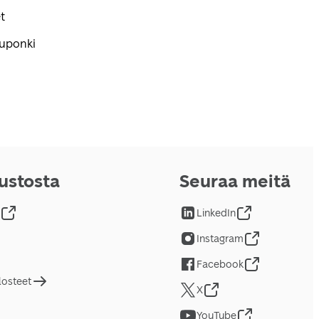
t
kuponki
vustosta
Seuraa meitä
LinkedIn
Instagram
Facebook
losteet
X
YouTube