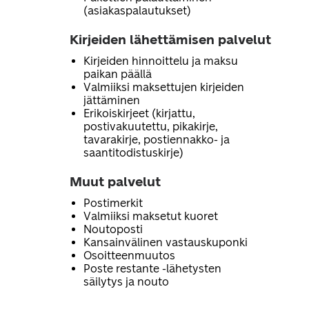
(asiakaspalautukset)
Kirjeiden lähettämisen palvelut
Kirjeiden hinnoittelu ja maksu
paikan päällä
Valmiiksi maksettujen kirjeiden
jättäminen
Erikoiskirjeet (kirjattu,
postivakuutettu, pikakirje,
tavarakirje, postiennakko- ja
saantitodistuskirje)
Muut palvelut
Postimerkit
Valmiiksi maksetut kuoret
Noutoposti
Kansainvälinen vastauskuponki
Osoitteenmuutos
Poste restante -lähetysten
säilytys ja nouto