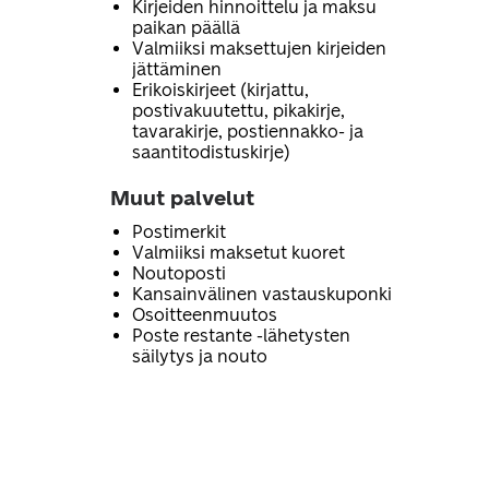
Kirjeiden hinnoittelu ja maksu
paikan päällä
Valmiiksi maksettujen kirjeiden
jättäminen
Erikoiskirjeet (kirjattu,
postivakuutettu, pikakirje,
tavarakirje, postiennakko- ja
saantitodistuskirje)
Muut palvelut
Postimerkit
Valmiiksi maksetut kuoret
Noutoposti
Kansainvälinen vastauskuponki
Osoitteenmuutos
Poste restante -lähetysten
säilytys ja nouto